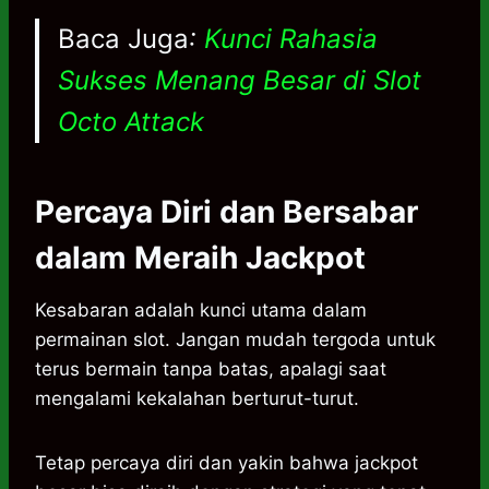
Baca Juga
:
Kunci Rahasia
Sukses Menang Besar di Slot
Octo Attack
Percaya Diri dan Bersabar
dalam Meraih Jackpot
Kesabaran adalah kunci utama dalam
permainan slot. Jangan mudah tergoda untuk
terus bermain tanpa batas, apalagi saat
mengalami kekalahan berturut-turut.
Tetap percaya diri dan yakin bahwa jackpot