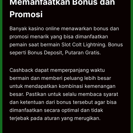
Memanfaatkan Bonus dan
Promosi
Banyak kasino online menawarkan bonus dan
promosi menarik yang bisa dimanfaatkan
pemain saat bermain Slot Colt Lightning. Bonus
seperti Bonus Deposit, Putaran Gratis.
Cashback dapat memperpanjang waktu
bermain dan memberi peluang lebih besar
untuk mendapatkan kombinasi kemenangan
besar. Pastikan untuk selalu membaca syarat
dan ketentuan dari bonus tersebut agar bisa
dimanfaatkan secara optimal dan tidak
terjebak pada aturan yang merugikan.