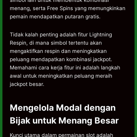
simbol lain untuk membentuk kombinasi
menang, serta Free Spins yang memungkinkan
pemain mendapatkan putaran gratis.
Tidak kalah penting adalah fitur Lightning
Respin, di mana simbol tertentu akan
mengaktifkan respin dan meningkatkan
peluang mendapatkan kombinasi jackpot.
Memahami cara kerja fitur ini adalah langkah
awal untuk meningkatkan peluang meraih
jackpot besar.
Mengelola Modal dengan
Bijak untuk Menang Besar
Kunci utama dalam permainan slot adalah