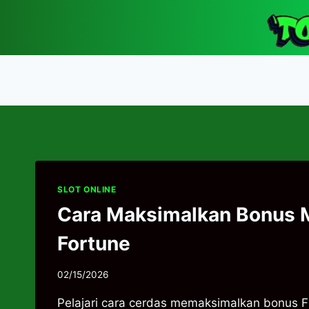
Skip
to
content
SLOT ONLINE
Cara Maksimalkan Bonus 
Fortune
02/15/2026
Pelajari cara cerdas memaksimalkan bonus F