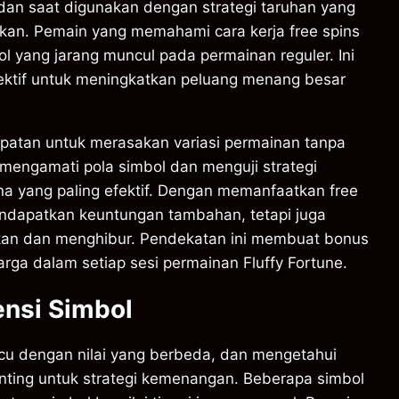
, dan saat digunakan dengan strategi taruhan yang
ifikan. Pemain yang memahami cara kerja free spins
 yang jarang muncul pada permainan reguler. Ini
fektif untuk meningkatkan peluang menang besar
mpatan untuk merasakan variasi permainan tanpa
a mengamati pola simbol dan menguji strategi
a yang paling efektif. Dengan memanfaatkan free
endapatkan keuntungan tambahan, tetapi juga
an dan menghibur. Pendekatan ini membuat bonus
ga dalam setiap sesi permainan Fluffy Fortune.
ensi Simbol
ucu dengan nilai yang berbeda, dan mengetahui
enting untuk strategi kemenangan. Beberapa simbol