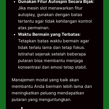
Gunakan Fitur Autospin Secara Bijak
:
Jika mesin slot menawarkan fitur
autoplay, gunakan dengan batas
tertentu agar tidak kehilangan kontrol
atas permainan.
Waktu Bermain yang Terbatas
:
Tetapkan batas waktu bermain agar
tidak terlalu lama dan tetap fokus.
Istirahat sejenak setelah beberapa
putaran bisa membantu menjaga
konsentrasi dan emosi tetap stabil.
Manajemen modal yang baik akan
membantu Anda bermain lebih lama dan
meningkatkan peluang mendapatkan
putaran yang menguntungkan.