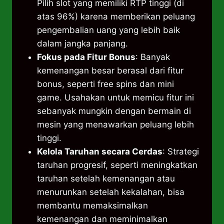
Pilih slot yang memiliki RTP tinggi (di
atas 96%) karena memberikan peluang
pengembalian uang yang lebih baik
dalam jangka panjang.
Fokus pada Fitur Bonus
: Banyak
kemenangan besar berasal dari fitur
bonus, seperti free spins dan mini
game. Usahakan untuk memicu fitur ini
sebanyak mungkin dengan bermain di
mesin yang menawarkan peluang lebih
tinggi.
Kelola Taruhan secara Cerdas
: Strategi
taruhan progresif, seperti meningkatkan
taruhan setelah kemenangan atau
menurunkan setelah kekalahan, bisa
membantu memaksimalkan
kemenangan dan meminimalkan