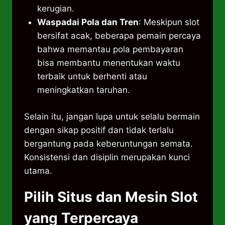
kerugian.
Waspadai Pola dan Tren
: Meskipun slot
bersifat acak, beberapa pemain percaya
bahwa memantau pola pembayaran
bisa membantu menentukan waktu
terbaik untuk berhenti atau
meningkatkan taruhan.
Selain itu, jangan lupa untuk selalu bermain
dengan sikap positif dan tidak terlalu
bergantung pada keberuntungan semata.
Konsistensi dan disiplin merupakan kunci
utama.
Pilih Situs dan Mesin Slot
yang Terpercaya