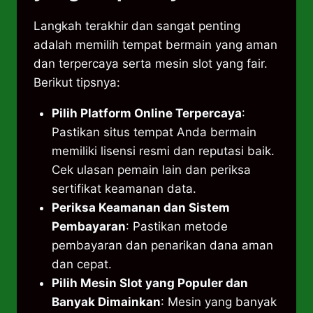
Langkah terakhir dan sangat penting
adalah memilih tempat bermain yang aman
dan terpercaya serta mesin slot yang fair.
Berikut tipsnya:
Pilih Platform Online Terpercaya
:
Pastikan situs tempat Anda bermain
memiliki lisensi resmi dan reputasi baik.
Cek ulasan pemain lain dan periksa
sertifikat keamanan data.
Periksa Keamanan dan Sistem
Pembayaran
: Pastikan metode
pembayaran dan penarikan dana aman
dan cepat.
Pilih Mesin Slot yang Populer dan
Banyak Dimainkan
: Mesin yang banyak