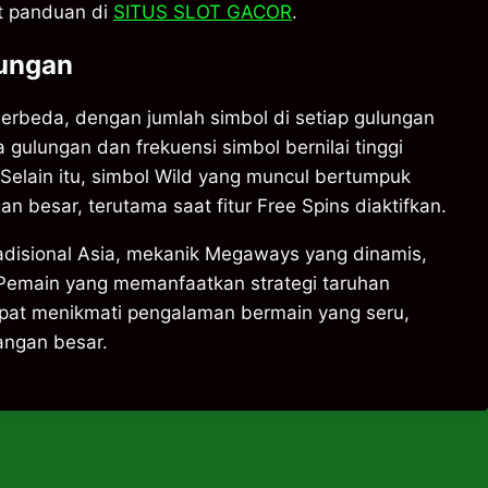
at panduan di
SITUS SLOT GACOR
.
lungan
rbeda, dengan jumlah simbol di setiap gulungan
gulungan dan frekuensi simbol bernilai tinggi
Selain itu, simbol Wild yang muncul bertumpuk
besar, terutama saat fitur Free Spins diaktifkan.
adisional Asia, mekanik Megaways yang dinamis,
. Pemain yang memanfaatkan strategi taruhan
pat menikmati pengalaman bermain yang seru,
angan besar.