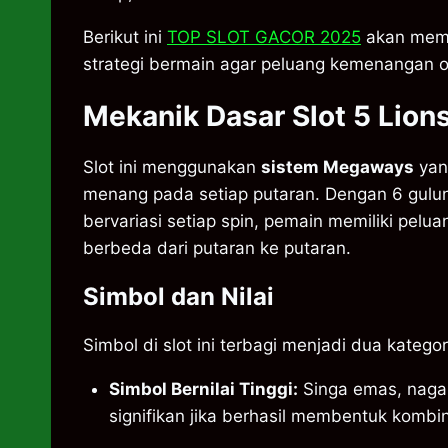
Berikut ini
TOP SLOT GACOR 2025
akan memb
strategi bermain agar peluang kemenangan o
Mekanik Dasar Slot 5 Lio
Slot ini menggunakan
sistem Megaways
yan
menang pada setiap putaran. Dengan 6 gulu
bervariasi setiap spin, pemain memiliki pe
berbeda dari putaran ke putaran.
Simbol dan Nilai
Simbol di slot ini terbagi menjadi dua katego
Simbol Bernilai Tinggi:
Singa emas, naga
signifikan jika berhasil membentuk kombi