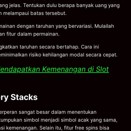
ang jelas. Tentukan dulu berapa banyak uang yang
n melampaui batas tersebut.
ainan dengan taruhan yang bervariasi. Mulailah
an fitur dalam permainan.
gkatkan taruhan secara bertahap. Cara ini
inimalkan risiko kehilangan modal secara cepat.
endapatkan Kemenangan di Slot
ry Stacks
 berperan sangat besar dalam menentukan
tumpukan simbol menjadi simbol acak yang sama,
 kemenangan. Selain itu, fitur free spins bisa