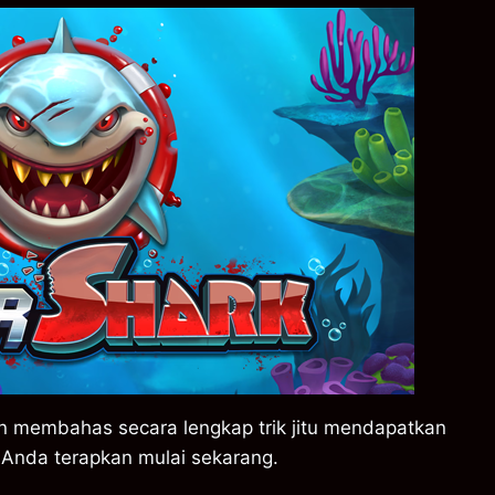
 membahas secara lengkap trik jitu mendapatkan
t Anda terapkan mulai sekarang.