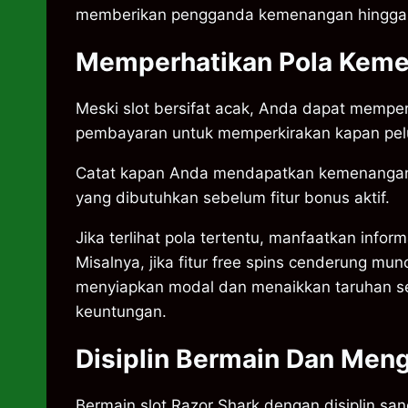
memberikan pengganda kemenangan hingga ber
Memperhatikan Pola Kem
Meski slot bersifat acak, Anda dapat mempe
pembayaran untuk memperkirakan kapan pelu
Catat kapan Anda mendapatkan kemenangan k
yang dibutuhkan sebelum fitur bonus aktif.
Jika terlihat pola tertentu, manfaatkan info
Misalnya, jika fitur free spins cenderung mun
menyiapkan modal dan menaikkan taruhan se
keuntungan.
Disiplin Bermain Dan Meng
Bermain slot Razor Shark dengan disiplin s