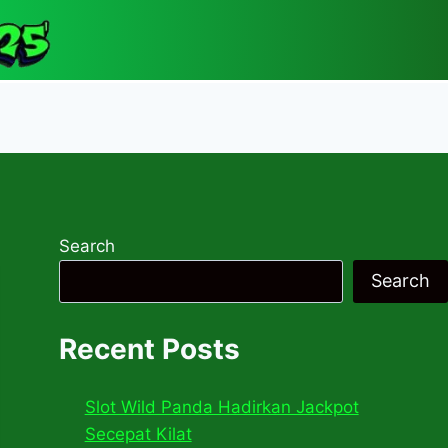
Search
Search
Recent Posts
Slot Wild Panda Hadirkan Jackpot
Secepat Kilat