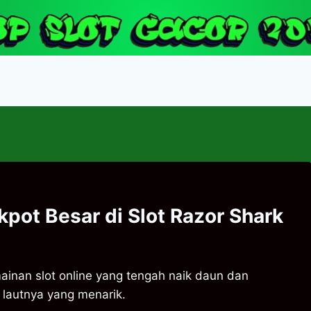
Situs Slot Razor Shark
kpot Besar di Slot Razor Shark
inan slot online yang tengah naik daun dan
lautnya yang menarik.