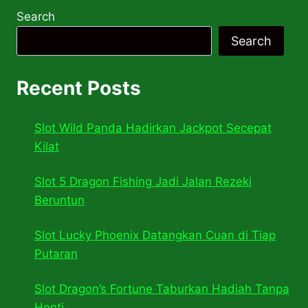
Search
Search
Recent Posts
Slot Wild Panda Hadirkan Jackpot Secepat
Kilat
Slot 5 Dragon Fishing Jadi Jalan Rezeki
Beruntun
Slot Lucky Phoenix Datangkan Cuan di Tiap
Putaran
Slot Dragon’s Fortune Taburkan Hadiah Tanpa
Henti