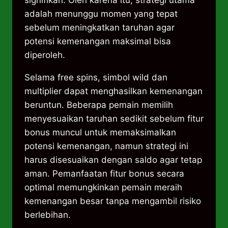
signifikan. Oleh karena itu, strategi utama
adalah menunggu momen yang tepat
sebelum meningkatkan taruhan agar
potensi kemenangan maksimal bisa
diperoleh.
Selama free spins, simbol wild dan
multiplier dapat menghasilkan kemenangan
beruntun. Beberapa pemain memilih
menyesuaikan taruhan sedikit sebelum fitur
bonus muncul untuk memaksimalkan
potensi kemenangan, namun strategi ini
harus disesuaikan dengan saldo agar tetap
aman. Pemanfaatan fitur bonus secara
optimal memungkinkan pemain meraih
kemenangan besar tanpa mengambil risiko
berlebihan.