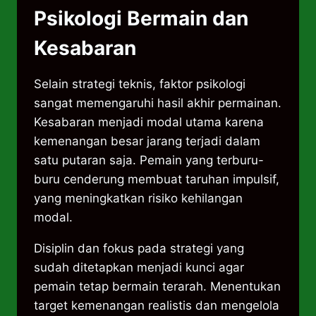
Psikologi Bermain dan
Kesabaran
Selain strategi teknis, faktor psikologi
sangat memengaruhi hasil akhir permainan.
Kesabaran menjadi modal utama karena
kemenangan besar jarang terjadi dalam
satu putaran saja. Pemain yang terburu-
buru cenderung membuat taruhan impulsif,
yang meningkatkan risiko kehilangan
modal.
Disiplin dan fokus pada strategi yang
sudah ditetapkan menjadi kunci agar
pemain tetap bermain terarah. Menentukan
target kemenangan realistis dan mengelola