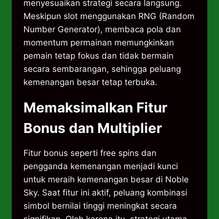
menyesuaikan strategi secara langsung.
Meskipun slot menggunakan RNG (Random
Number Generator), membaca pola dan
momentum permainan memungkinkan
pemain tetap fokus dan tidak bermain
secara sembarangan, sehingga peluang
kemenangan besar tetap terbuka.
Memaksimalkan Fitur
Bonus dan Multiplier
Fitur bonus seperti free spins dan
pengganda kemenangan menjadi kunci
untuk meraih kemenangan besar di Noble
Sky. Saat fitur ini aktif, peluang kombinasi
simbol bernilai tinggi meningkat secara