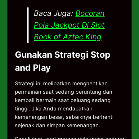
Baca Juga:
Bocoran
Pola Jackpot Di Slot
Book of Aztec King
Gunakan Strategi Stop
and Play
Strategi ini melibatkan menghentikan
permainan saat sedang beruntung dan
kembali bermain saat peluang sedang
tinggi. Jika Anda mendapatkan
kemenangan besar, sebaiknya berhenti
sejenak dan simpan kemenangan.