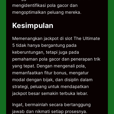
mengidentifikasi pola gacor dan
mengoptimalkan peluang mereka.
Kesimpulan
Memenangkan jackpot di slot The Ultimate
5 tidak hanya bergantung pada
keberuntungan, tetapi juga pada
pemahaman pola gacor dan penerapan trik
yang tepat. Dengan mengenali pola,
memanfaatkan fitur bonus, mengatur
modal dengan bijak, dan disiplin dalam
strategi, peluang untuk mendapatkan
jackpot besar semakin terbuka lebar.
Ingat, bermainlah secara bertanggung
jawab dan nikmati setiap prosesnya.