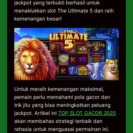
jackpot yang terbukti berhasil untuk
menaklukkan slot The Ultimate 5 dan raih
kemenangan besar!
Untuk meraih kemenangan maksimal,
pemain perlu memahami pola gacor dan
trik jitu yang bisa meningkatkan peluang
jackpot. Artikel ini
TOP SLOT GACOR 2025
akan membahas strategi terbaik dan
rahasia untuk menguasai permainan ini.