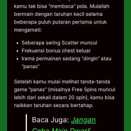
kamu tak bisa “membaca” pola. Mulailah
bermain dengan taruhan kecil selama
beberapa puluh putaran pertama untuk
mengamati:
Seberapa sering Scatter muncul
Frekuensi bonus chest keluar
Irama permainan sedang “dingin” atau
“panas”
Setelah kamu mulai melihat tanda-tanda
game “panas” (misalnya Free Spins muncul
lebih dari sekali dalam 20 spin), kamu bisa
naikkan taruhan secara bertahap.
Baca Juga:
Jangan
Coba Main Dwarf