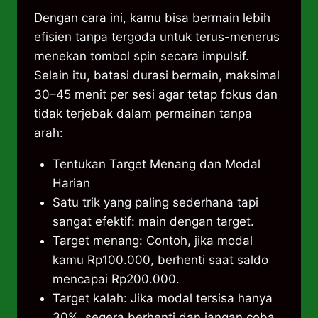
Dengan cara ini, kamu bisa bermain lebih
efisien tanpa tergoda untuk terus-menerus
menekan tombol spin secara impulsif.
Selain itu, batasi durasi bermain, maksimal
30–45 menit per sesi agar tetap fokus dan
tidak terjebak dalam permainan tanpa
arah:
Tentukan Target Menang dan Modal
Harian
Satu trik yang paling sederhana tapi
sangat efektif: main dengan target.
Target menang: Contoh, jika modal
kamu Rp100.000, berhenti saat saldo
mencapai Rp200.000.
Target kalah: Jika modal tersisa hanya
30%, segera berhenti dan jangan coba