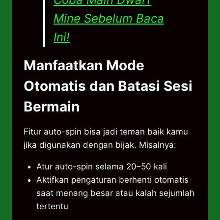
Mine Sebelum Baca
Ini!
Manfaatkan Mode
Otomatis dan Batasi Sesi
Bermain
Fitur auto-spin bisa jadi teman baik kamu
jika digunakan dengan bijak. Misalnya:
Atur auto-spin selama 20–50 kali
Aktifkan pengaturan berhenti otomatis
saat menang besar atau kalah sejumlah
tertentu