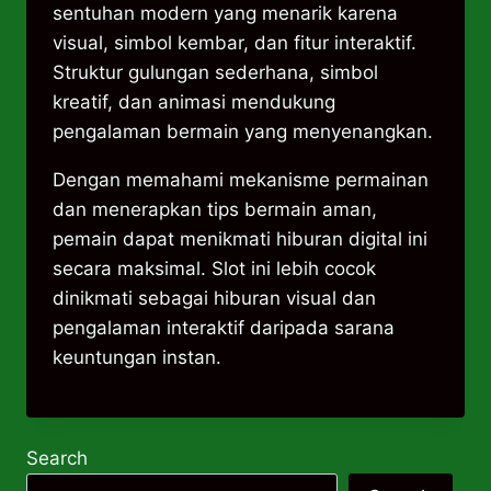
sentuhan modern yang menarik karena
visual, simbol kembar, dan fitur interaktif.
Struktur gulungan sederhana, simbol
kreatif, dan animasi mendukung
pengalaman bermain yang menyenangkan.
Dengan memahami mekanisme permainan
dan menerapkan tips bermain aman,
pemain dapat menikmati hiburan digital ini
secara maksimal. Slot ini lebih cocok
dinikmati sebagai hiburan visual dan
pengalaman interaktif daripada sarana
keuntungan instan.
Search