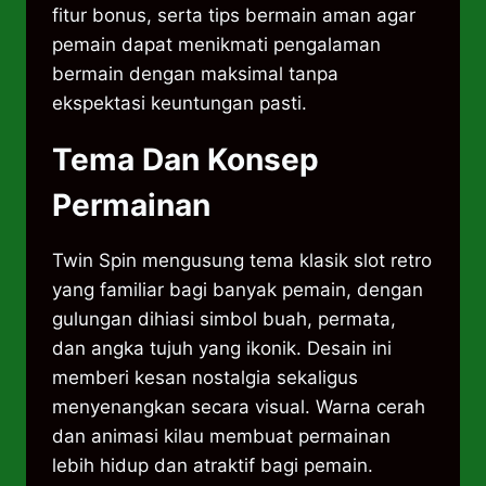
fitur bonus, serta tips bermain aman agar
pemain dapat menikmati pengalaman
bermain dengan maksimal tanpa
ekspektasi keuntungan pasti.
Tema Dan Konsep
Permainan
Twin Spin mengusung tema klasik slot retro
yang familiar bagi banyak pemain, dengan
gulungan dihiasi simbol buah, permata,
dan angka tujuh yang ikonik. Desain ini
memberi kesan nostalgia sekaligus
menyenangkan secara visual. Warna cerah
dan animasi kilau membuat permainan
lebih hidup dan atraktif bagi pemain.