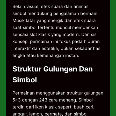
Selain visual, efek suara dan animasi
simbol mendukung pengalaman bermain.
Musik latar yang energik dan efek suara
saat simbol tertentu muncul memberikan
sensasi slot klasik yang modern. Dari sisi
konsep, permainan ini fokus pada hiburan
interaktif dan estetika, bukan sekadar hasil
angka atau kemenangan instan.
Struktur Gulungan Dan
Simbol
Permainan menggunakan struktur gulungan
5×3 dengan 243 cara menang. Simbol
terdiri dari ikon klasik seperti buah ceri,
anggur, lemon, permata, dan simbol