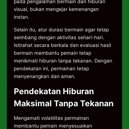
pada pengalaman bermain dan hiburan
visual, bukan mengejar kemenangan
instan.
Selain itu, atur durasi bermain agar tetap
seimbang dengan aktivitas sehari-hari.
Istirahat secara berkala dan evaluasi hasil
bermain membantu pemain tetap
menikmati hiburan tanpa tekanan. Dengan
pendekatan ini, permainan tetap
menyenangkan dan aman.
Pendekatan Hiburan
Maksimal Tanpa Tekanan
Mengamati volatilitas permainan
membantu pemain menyesuaikan