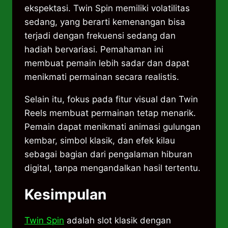
ekspektasi. Twin Spin memiliki volatilitas
sedang, yang berarti kemenangan bisa
terjadi dengan frekuensi sedang dan
hadiah bervariasi. Pemahaman ini
membuat pemain lebih sadar dan dapat
menikmati permainan secara realistis.
Selain itu, fokus pada fitur visual dan Twin
Reels membuat permainan tetap menarik.
Pemain dapat menikmati animasi gulungan
kembar, simbol klasik, dan efek kilau
sebagai bagian dari pengalaman hiburan
digital, tanpa mengandalkan hasil tertentu.
Kesimpulan
Twin Spin
adalah slot klasik dengan