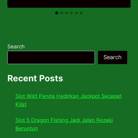
Search
Search
Recent Posts
Slot Wild Panda Hadirkan Jackpot Secepat
Kilat
Slot 5 Dragon Fishing Jadi Jalan Rezeki
Beruntun