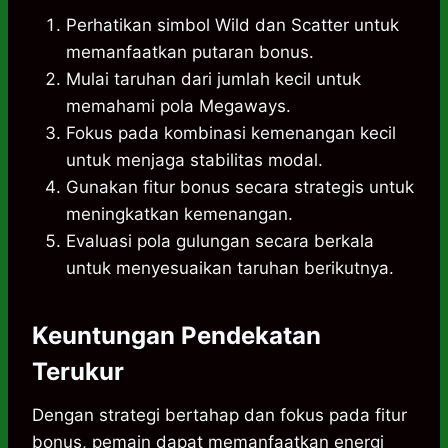
Perhatikan simbol Wild dan Scatter untuk
memanfaatkan putaran bonus.
Mulai taruhan dari jumlah kecil untuk
memahami pola Megaways.
Fokus pada kombinasi kemenangan kecil
untuk menjaga stabilitas modal.
Gunakan fitur bonus secara strategis untuk
meningkatkan kemenangan.
Evaluasi pola gulungan secara berkala
untuk menyesuaikan taruhan berikutnya.
Keuntungan Pendekatan
Terukur
Dengan strategi bertahap dan fokus pada fitur
bonus, pemain dapat memanfaatkan energi