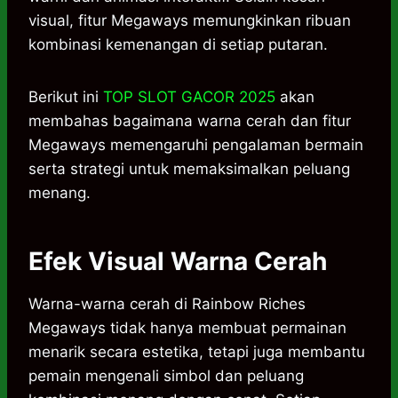
visual, fitur Megaways memungkinkan ribuan
kombinasi kemenangan di setiap putaran.
Berikut ini
TOP SLOT GACOR 2025
akan
membahas bagaimana warna cerah dan fitur
Megaways memengaruhi pengalaman bermain
serta strategi untuk memaksimalkan peluang
menang.
Efek Visual Warna Cerah
Warna-warna cerah di Rainbow Riches
Megaways tidak hanya membuat permainan
menarik secara estetika, tetapi juga membantu
pemain mengenali simbol dan peluang