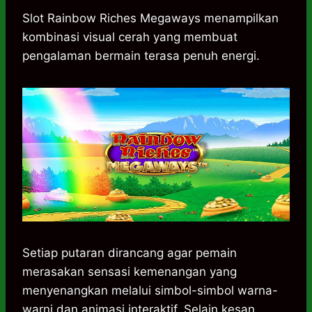
a
h
k
e
i
e
h
c
a
y
l
n
s
a
Slot Rainbow Riches Megaways menampilkan
e
t
p
e
e
s
r
kombinasi visual cerah yang membuat
b
s
e
g
e
e
pengalaman bermain terasa penuh energi.
o
A
r
n
o
p
a
g
k
p
m
e
r
Setiap putaran dirancang agar pemain
merasakan sensasi kemenangan yang
menyenangkan melalui simbol-simbol warna-
warni dan animasi interaktif. Selain kesan