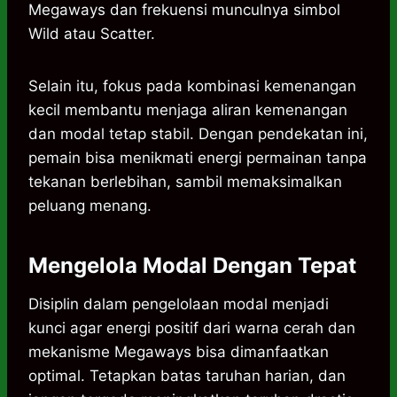
Megaways dan frekuensi munculnya simbol
Wild atau Scatter.
Selain itu, fokus pada kombinasi kemenangan
kecil membantu menjaga aliran kemenangan
dan modal tetap stabil. Dengan pendekatan ini,
pemain bisa menikmati energi permainan tanpa
tekanan berlebihan, sambil memaksimalkan
peluang menang.
Mengelola Modal Dengan Tepat
Disiplin dalam pengelolaan modal menjadi
kunci agar energi positif dari warna cerah dan
mekanisme Megaways bisa dimanfaatkan
optimal. Tetapkan batas taruhan harian, dan