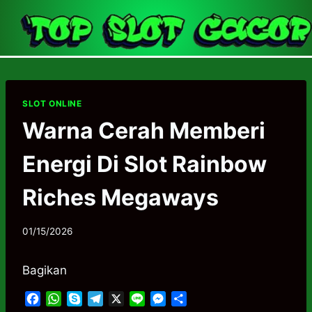
Skip
to
content
SLOT ONLINE
Warna Cerah Memberi
Energi Di Slot Rainbow
Riches Megaways
01/15/2026
Bagikan
F
W
S
T
X
L
M
S