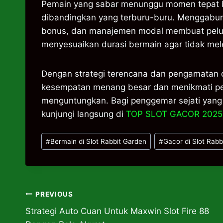
Pemain yang sabar menunggu momen tepat b
dibandingkan yang terburu-buru. Menggabu
bonus, dan manajemen modal membuat peluan
menyesuaikan durasi bermain agar tidak mel
Dengan strategi terencana dan pengamatan 
kesempatan menang besar dan menikmati pen
menguntungkan. Bagi penggemar sejati yang 
kunjungi langsung di
TOP SLOT GACOR 2025
Post
#
Bermain di Slot Rabbit Garden
#
Gacor di Slot Rabb
Tags:
Post
PREVIOUS
Strategi Auto Cuan Untuk Maxwin Slot Fire 88
navigation