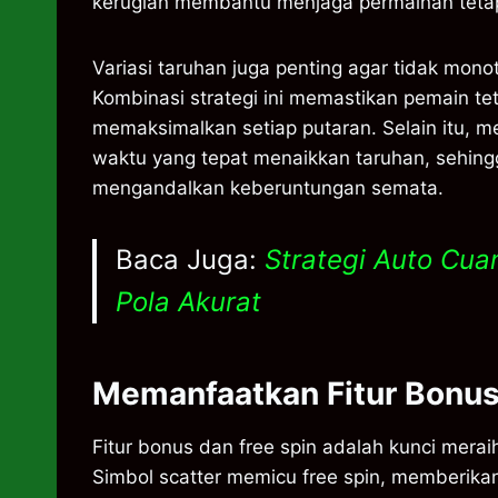
kerugian membantu menjaga permainan tetap
Variasi taruhan juga penting agar tidak mon
Kombinasi strategi ini memastikan pemain t
memaksimalkan setiap putaran. Selain itu, 
waktu yang tepat menaikkan taruhan, sehing
mengandalkan keberuntungan semata.
Baca Juga:
Strategi Auto Cua
Pola Akurat
Memanfaatkan Fitur Bonus
Fitur bonus dan free spin adalah kunci mera
Simbol scatter memicu free spin, memberik