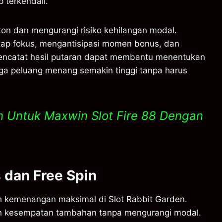
 terkendali.
oton dan mengurangi risiko kehilangan modal.
etap fokus, mengantisipasi momen bonus, dan
mencatat hasil putaran dapat membantu menentukan
ga peluang menang semakin tinggi tanpa harus
n Untuk Maxwin Slot Fire 88 Dengan
 dan Free Spin
ih kemenangan maksimal di Slot Rabbit Garden.
an kesempatan tambahan tanpa mengurangi modal.