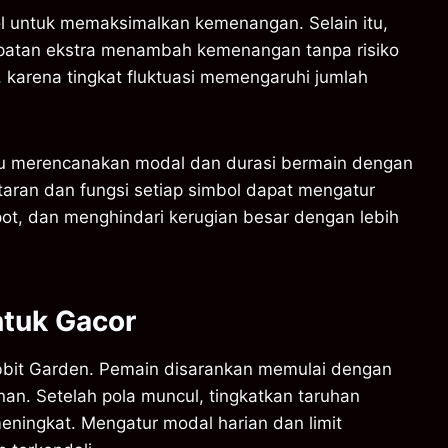
l untuk memaksimalkan kemenangan. Selain itu,
mpatan ekstra menambah kemenangan tanpa risiko
, karena tingkat fluktuasi memengaruhi jumlah
tu merencanakan modal dan durasi bermain dengan
taran dan fungsi setiap simbol dapat mengatur
pot, dan menghindari kerugian besar dengan lebih
ntuk Gacor
Rabbit Garden. Pemain disarankan memulai dengan
an. Setelah pola muncul, tingkatkan taruhan
ningkat. Mengatur modal harian dan limit