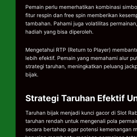
Pemain perlu memerhatikan kombinasi simbo
fitur respin dan free spin memberikan kese
tambahan. Pahami juga volatilitas permainan
hadiah yang bisa diperoleh.
Mengetahui RTP (Return to Player) memban
lebih efektif. Pemain yang memahami alur pu
strategi taruhan, meningkatkan peluang jack
bijak.
Strategi Taruhan Efektif U
Taruhan bijak menjadi kunci gacor di Slot 
taruhan rendah untuk mengenali pola permain
secara bertahap agar potensi kemenangan me