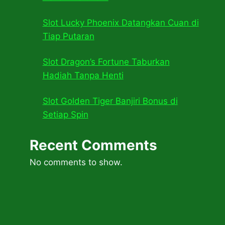
Slot Lucky Phoenix Datangkan Cuan di
Tiap Putaran
Slot Dragon’s Fortune Taburkan
Hadiah Tanpa Henti
Slot Golden Tiger Banjiri Bonus di
Setiap Spin
Recent Comments
No comments to show.