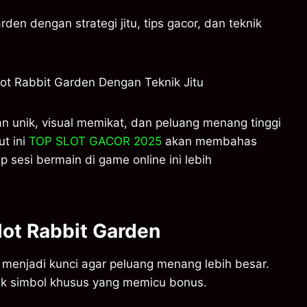
en dengan strategi jitu, tips gacor, dan teknik
 unik, visual memikat, dan peluang menang tinggi
ut ini
TOP SLOT GACOR 2025
akan membahas
p sesi bermain di game online ini lebih
lot Rabbit Garden
menjadi kunci agar peluang menang lebih besar.
suk simbol khusus yang memicu bonus.