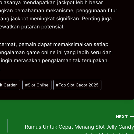
iasanya mendapatkan jackpot lebih besar
ngkan pemahaman mekanisme, penggunaan fitur
g jackpot meningkat signifikan. Penting juga
ewatkan putaran potensial.
cermat, pemain dapat memaksimalkan setiap
galaman game online ini yang lebih seru dan
ingin merasakan pengalaman tak terlupakan,
.
it Garden
#
Slot Online
#
Top Slot Gacor 2025
NEXT
Rumus Untuk Cepat Menang Slot Jelly Candy